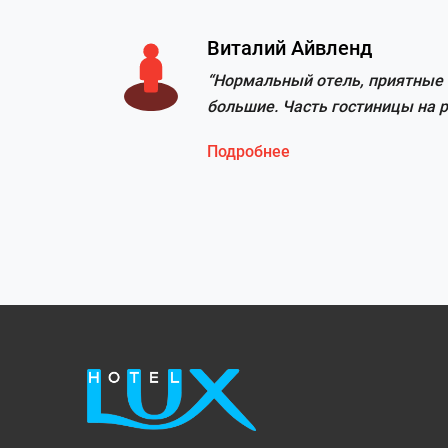
Ольга Корнышова
омера
“Номер у нас был большой, мног
и в
Обслуживание понравилось. Мо
.
отель.”
Подробнее
льшие